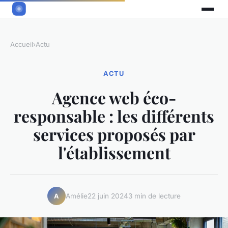
Accueil
›
Actu
ACTU
Agence web éco-
responsable : les différents
services proposés par
l'établissement
Amélie
22 juin 2024
3 min de lecture
A