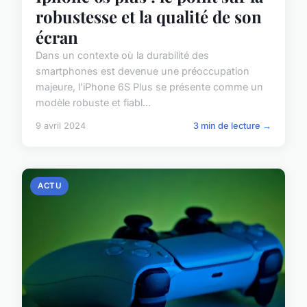
robustesse et la qualité de son
écran
Dans un contexte où la durabilité des
smartphones est devenue une préoccupation
majeure, l'iPhone 6S Plus se présente comme un
modèle robuste et fiabl...
9 avril 2024
3 min de lecture →
ACTU