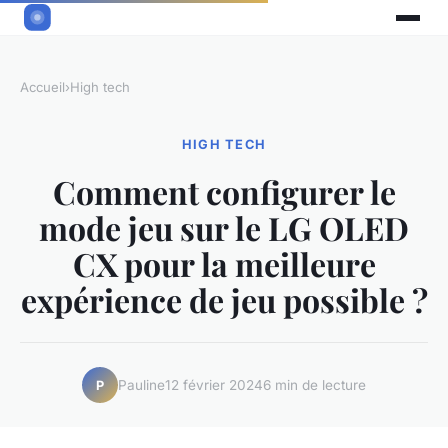
Accueil
›
High tech
HIGH TECH
Comment configurer le
mode jeu sur le LG OLED
CX pour la meilleure
expérience de jeu possible ?
Pauline
12 février 2024
6 min de lecture
P